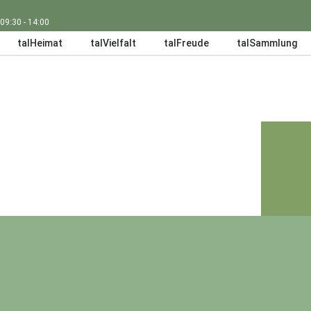
 09:30 - 14:00
talHeimat
talVielfalt
talFreude
talSammlung