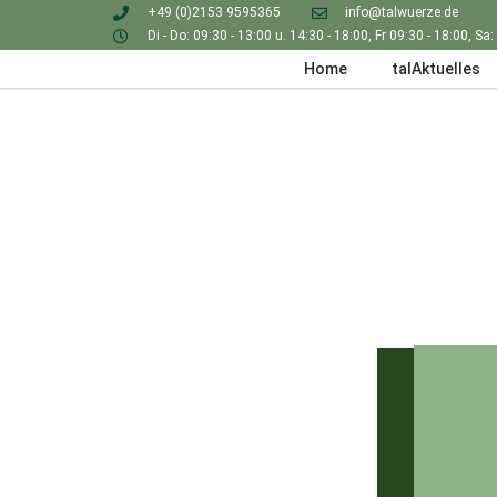
+49 (0)2153 9595365
info@talwuerze.de
Di - Do: 09:30 - 13:00 u. 14:30 - 18:00, Fr 09:30 - 18:00, Sa:
Home
talAktuelles