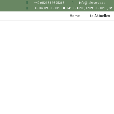
+49 (0)2153 9595365
info@talwuerze.de
Di - Do: 09:30 - 13:00 u. 14:30 - 18:00, Fr 09:30 - 18:00, Sa:
Home
talAktuelles