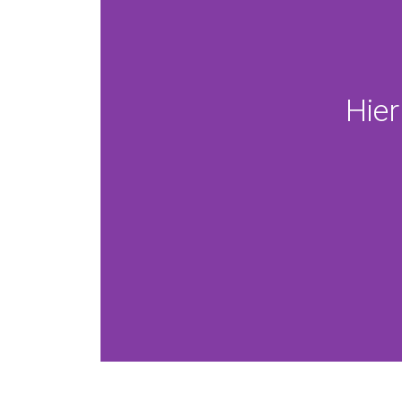
Rathaus in Nettatel-Lobberich finden Sie eine k
Feinschmecker. Das Gebäude ist heute denkmal
wurde im Jahr 1864 gelegt. Die Einrichtung ist
aus alt und neu – aus historischen Möbeln, Fl
zweckmäßiger Inneneinrichtung. Hier gibt es vi
Hier
nehmen Sie sich einfach eine kleine Auszeit z
Probieren.