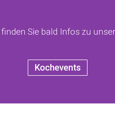
leine Oase für
geschützt, der Grundstein
 eine interessante Mischung
ohmarktfunden und
el für jedes Auge zu sehen,
 finden Sie bald Infos zu unser
um Stöbern, Riechen und
Kochevents