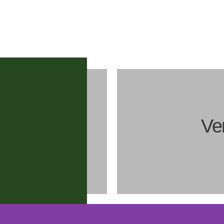
Ve
chkeiten
kal im historischen alten